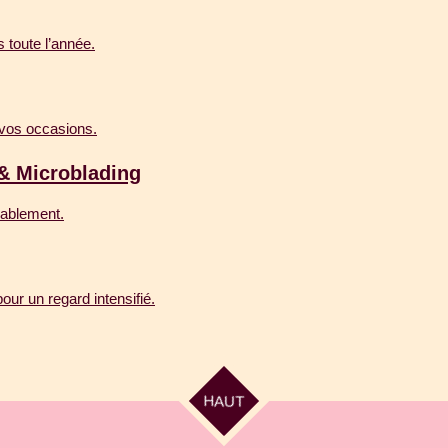
 toute l’année.
 vos occasions.
& Microblading
rablement.
ur un regard intensifié.
HAUT