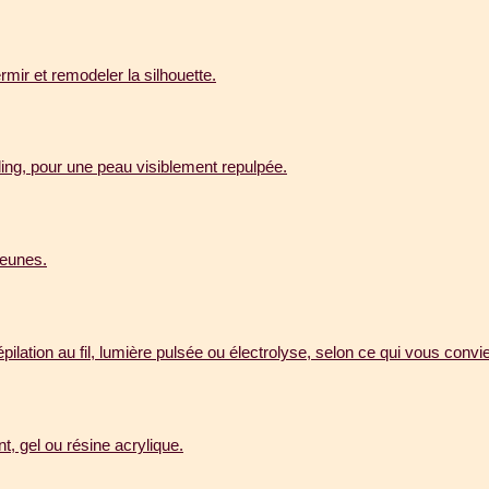
mir et remodeler la silhouette.
ling, pour une peau visiblement repulpée.
jeunes.
pilation au fil, lumière pulsée ou électrolyse, selon ce qui vous convie
, gel ou résine acrylique.