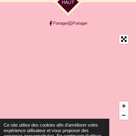
HAUT
Partager
Partager
Ce site utilise des cookies afin d’améliorer votre
©2026 AmEZing Beauté
expérience utilisateur et vous proposer des
Propulsé par
Webador
annonces personnalisées. En continuant d'utiliser