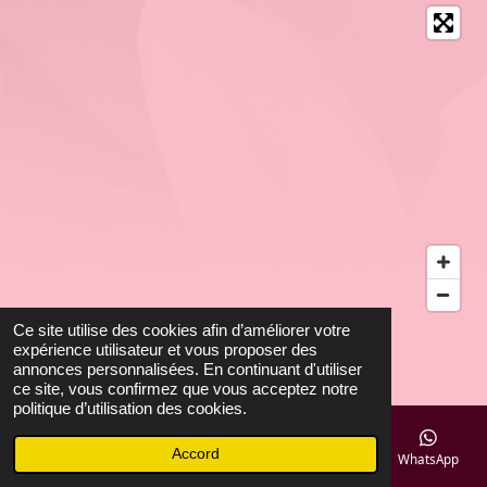
Ce site utilise des cookies afin d’améliorer votre
©2026 AmEZing Beauté
expérience utilisateur et vous proposer des
Propulsé par
Webador
annonces personnalisées. En continuant d'utiliser
ce site, vous confirmez que vous acceptez notre
politique d’utilisation des cookies.
Accord
E-mail
Téléphone
Carte
Facebook
WhatsApp