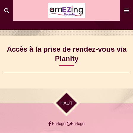
Passer
au
contenu
principal
Accès à la prise de rendez-vous via
Planity
HAUT
Partager
Partager