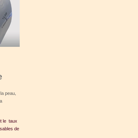
e
 la peau,
la
t le taux
nsables de