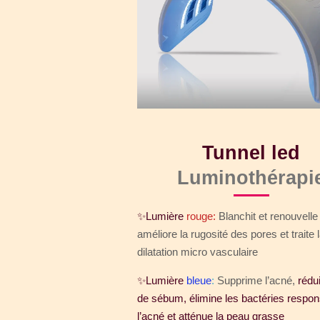
Tunnel led
Luminothérapi
✨Lumière
rouge:
Blanchit et renouvelle
améliore la rugosité des pores et traite 
dilatation micro vasculaire
✨Lumière
bleue
:
Supprime l’acné
,
rédui
de sébum, élimine les bactéries respo
l’acné et atténue la peau grasse