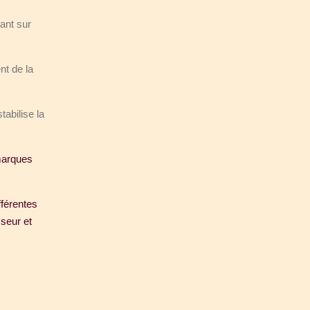
ant sur
nt de la
tabilise la
 marques
fférentes
sseur et